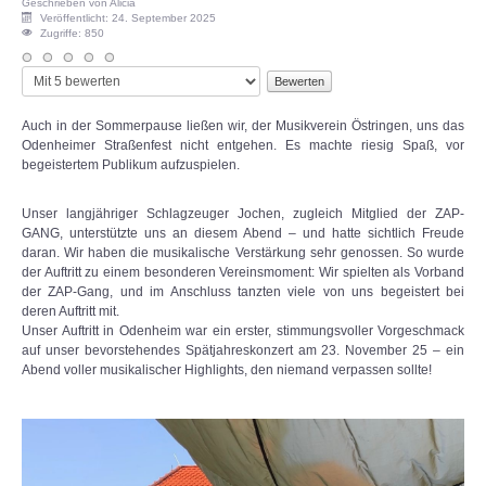
Geschrieben von Alicia
Veröffentlicht: 24. September 2025
Zugriffe: 850
So klingt der MVÖ
Bitte
bewerten
Live-Aufnahmen-Archiv
Auch in der Sommerpause ließen wir, der Musikverein Östringen, uns das
Odenheimer Straßenfest nicht entgehen. Es machte riesig Spaß, vor
ÜBER UNS
begeistertem Publikum aufzuspielen.
Unser langjähriger Schlagzeuger Jochen, zugleich Mitglied der ZAP-
Presse
GANG, unterstützte uns an diesem Abend – und hatte sichtlich Freude
daran. Wir haben die musikalische Verstärkung sehr genossen. So wurde
der Auftritt zu einem besonderen Vereinsmoment: Wir spielten als Vorband
Kontakt
der ZAP-Gang, und im Anschluss tanzten viele von uns begeistert bei
deren Auftritt mit.
Mitgliedschaft
Unser Auftritt in Odenheim war ein erster, stimmungsvoller Vorgeschmack
auf unser bevorstehendes Spätjahreskonzert am 23. November 25 – ein
Abend voller musikalischer Highlights, den niemand verpassen sollte!
Verwaltung
Chronik