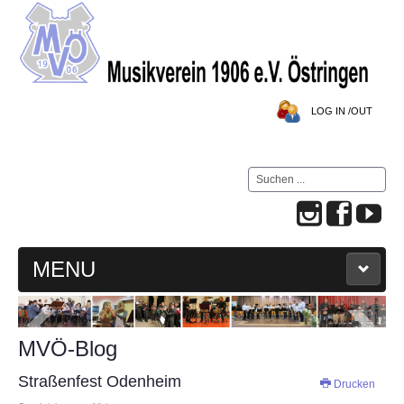
LOG IN /OUT
Suchen
...
MENU
HOME
MVÖ-Blog
MVÖ-BLOG
Straßenfest Odenheim
Drucken