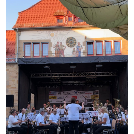
Erfolge
JUGEND
Ausbildung
Förderung
Veranstaltungen und Bilder
Bläserklasse
ENSEMBLES
Musikalische Leitung
Symphonisches Blasorchester