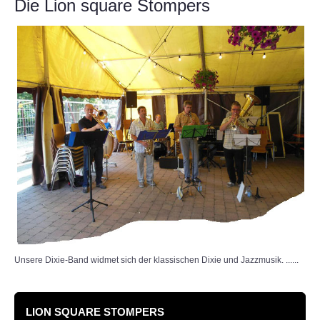
Die Lion square Stompers
Erfolge
JUGEND
Ausbildung
Förderung
Veranstaltungen und Bilder
Bläserklasse
ENSEMBLES
Musikalische Leitung
Unsere Dixie-Band widmet sich der klassischen Dixie und Jazzmusik. ......
Symphonisches Blasorchester
LION SQUARE STOMPERS