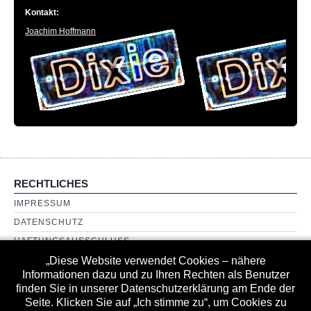
Oldies
Kontakt:
Joachim Hoffmann
Lion square stompers
percussion power
TERMINE
RECHTLICHES
IMPRESSUM
DATENSCHUTZ
HAFTUNGSAUSSCHLUSS
LINKS
„Diese Website verwendet Cookies – nähere
Informationen dazu und zu Ihren Rechten als Benutzer
finden Sie in unserer Datenschutzerklärung am Ende der
INTERNES
Seite. Klicken Sie auf „Ich stimme zu“, um Cookies zu