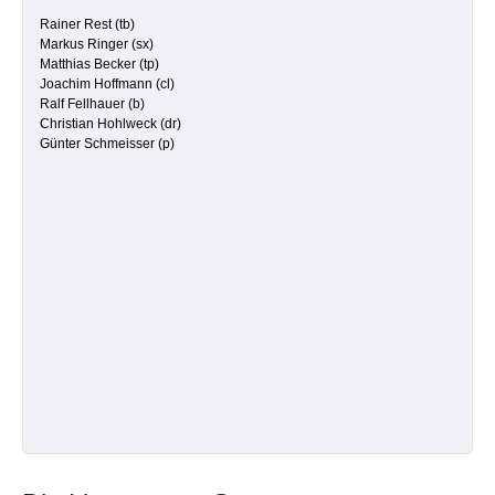
Rainer Rest (tb)
Markus Ringer (sx)
So klingt der MVÖ
Matthias Becker (tp)
Joachim Hoffmann (cl)
Ralf Fellhauer (b)
Live-Aufnahmen-Archiv
Christian Hohlweck (dr)
Günter Schmeisser (p)
ÜBER UNS
Presse
Kontakt
Mitgliedschaft
Verwaltung
Chronik