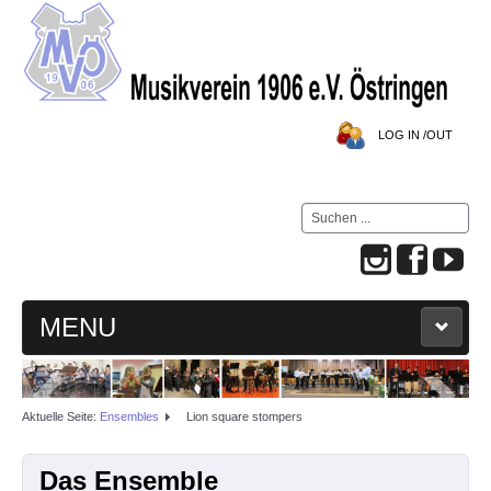
LOG IN /OUT
Suchen
...
MENU
HOME
Aktuelle Seite:
Ensembles
Lion square stompers
MVÖ-BLOG
Das Ensemble